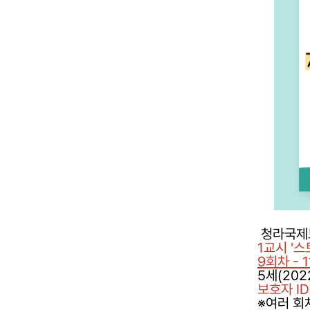
청라국제도
1교시 '
9회차 - 11
5세(20
보호자 I
※여러 회