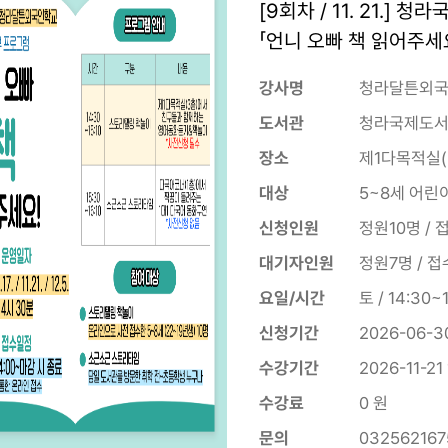
[9회차 / 11. 21
「언니 오빠 책 읽어주세
강사명
청라달튼외국
도서관
청라국제도
장소
제1다목적실(
대상
5~8세 어린
신청인원
정원10명 / 
대기자인원
정원7명 / 접
요일/시간
토 / 14:30~1
신청기간
2026-06-30
수강기간
2026-11-21 
수강료
0 원
문의
032562167