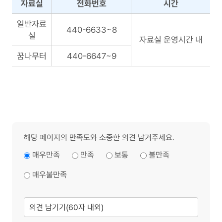
자료실
전화번호
시간
분
일반자료
440-6633~8
실
실
자료실 운영시간 내
신
고
꿈나무터
440-6647~9
연
락
처
해당 페이지의 만족도와 소중한 의견 남겨주세요.
매우만족
만족
보통
불만족
매우불만족
의
견
남