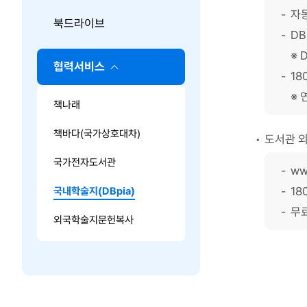
자
북드라이브
DB
협력서비스
18
책나래
책바다(국가상호대차)
도서관 외
국가전자도서관
ww
18
국내학술지(DBpia)
무
외국학술지문헌복사