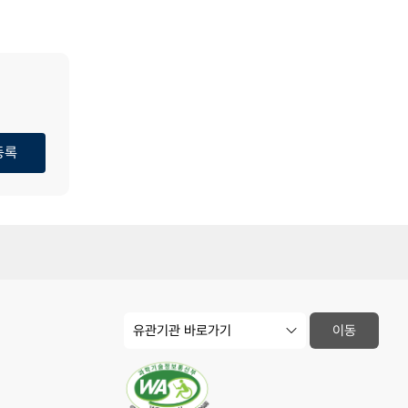
등록
유
이동
관
기
관
사
이