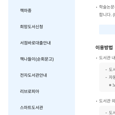
학술논문(
책마중
합니다. 
희망도서신청
서점바로대출안내
이용방법
도서관 
책나들이(순회문고)
도
전자도서관안내
자동
노
리브로피아
도서관 외
스마트도서관
도