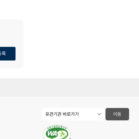
등록
유
이동
관
기
관
사
이