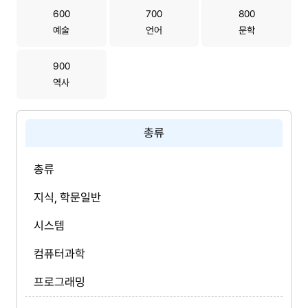
600
700
800
예술
언어
문학
900
역사
총류
총류
지식, 학문일반
시스템
컴퓨터과학
프로그래밍