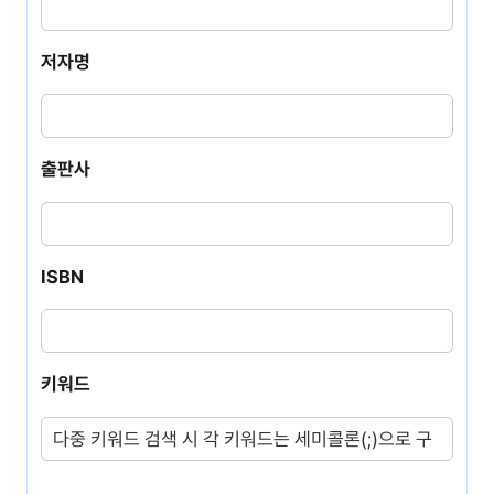
도
서
저자명
명
저
자
출판사
명
출
판
ISBN
사
ISBN
키워드
키
워