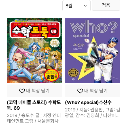
연
월
선
적용
도
택
내 책장 담기
내 책장 담기
(코믹 메이플 스토리) 수학도
(Who? special)추신수
둑. 69
2019 / 지음: 권용찬, 그림: 김
2019 / 송도수 글 ; 서정 엔터
광일, 감수: 김양희 / 다산어린
테인먼트 그림 / 서울문화사
이: