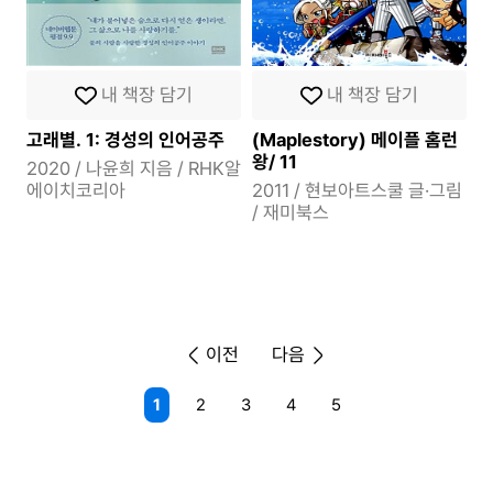
내 책장 담기
내 책장 담기
고래별. 1: 경성의 인어공주
(Maplestory) 메이플 홈런
왕/ 11
2020 / 나윤희 지음 / RHK알
에이치코리아
2011 / 현보아트스쿨 글·그림
/ 재미북스
이전
다음
1
2
3
4
5