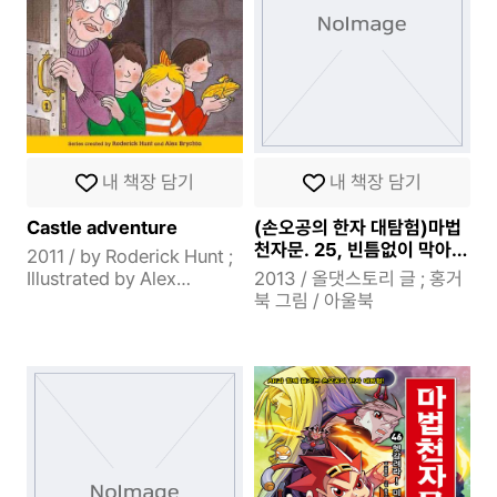
내 책장 담기
내 책장 담기
Castle adventure
(손오공의 한자 대탐험)마법
천자문. 25, 빈틈없이 막아
2011 / by Roderick Hunt ;
라! 방패 순(盾)
Illustrated by Alex
2013 / 올댓스토리 글 ; 홍거
Brychta. / Oxford
북 그림 / 아울북
University press