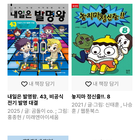
내 책장 담기
내 책장 담기
내일은 발명왕. 43, 비공식
놓지마 정신줄!!. 8
전기 발명 대결
2021 / 글·그림: 신태훈 , 나승
2025 / 글: 곰돌이 co. ; 그림:
훈 / 웹툰북스
홍종현 / 미래엔아이세움