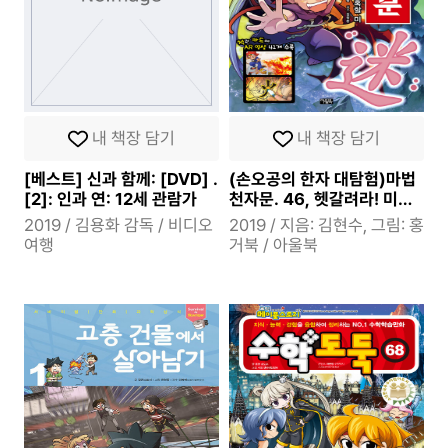
내 책장 담기
내 책장 담기
[베스트] 신과 함께: [DVD] .
(손오공의 한자 대탐험)마법
[2]: 인과 연: 12세 관람가
천자문. 46, 헷갈려라! 미혹
할 미
2019 / 김용화 감독 / 비디오
2019 / 지음: 김현수, 그림: 홍
여행
거북 / 아울북