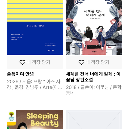
내 책장 담기
내 책장 담기
슬픔이여 안녕
세계를 건너 너에게 갈게 : 이
꽃님 장편소설
2026 / 지음: 프랑수아즈 사
강 ; 옮김: 김남주 / Arte(아르
2018 / 글쓴이: 이꽃님 / 문학
테)
동네