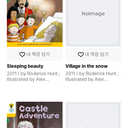
내 책장 담기
내 책장 담기
Sleeping beauty
Village in the snow
2011 / by Roderick Hunt ;
2011 / by Roderick Hunt ;
Illustrated by Alex
Illustrated by Alex
Brychta. / Oxford
Brychta. / Oxford
University press
University press