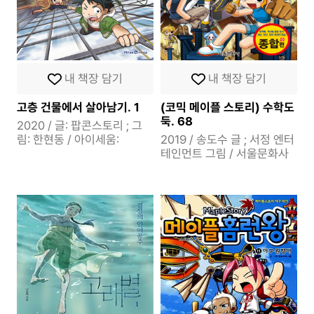
내 책장 담기
내 책장 담기
고층 건물에서 살아남기. 1
(코믹 메이플 스토리) 수학도
둑. 68
2020 / 글: 팝콘스토리 ; 그
림: 한현동 / 아이세움:
2019 / 송도수 글 ; 서정 엔터
테인먼트 그림 / 서울문화사