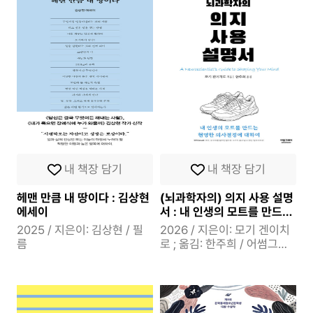
내 책장 담기
내 책장 담기
헤맨 만큼 내 땅이다 : 김상현
(뇌과학자의) 의지 사용 설명
에세이
서 : 내 인생의 모트를 만드는
현명한 의사결정에 대하여
2025 / 지은이: 김상현 / 필
2026 / 지은이: 모기 겐이치
름
로 ; 옮김: 한주희 / 어썸그레
이