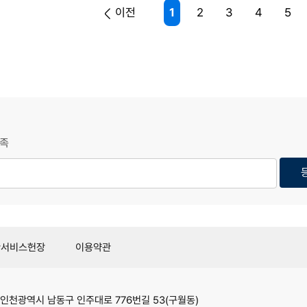
이전
1
2
3
4
5
족
관서비스헌장
이용약관
인천광역시 남동구 인주대로 776번길 53(구월동)