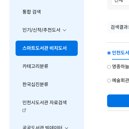
색
색
색
조
내
건
용
통합 검색
검색결과:
인기/신착/추천도서
스마트도서관 비치도서
인천도서
카테고리분류
영종하늘
예술회관
한국십진분류
인천시도서관 자료검색
공공도서관 빅데이터