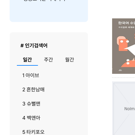
Search
쪽
Option
당
출
력
건
수
# 인기검색어
일간
주간
월간
1 아이브
2 흔한남매
3 슈뻘맨
4 백앤아
5 타키포오