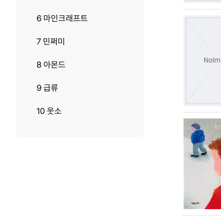
6 마인크래프트
7 민쩌미
8 아몬드
9 급류
10 웃소