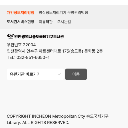
개인정보처리방침
영상정보처리기기 운영관리방침
도서관서비스헌장
이용약관
오시는길
우편번호 22004
인천광역시 연수구 아트센터대로 175(송도동) 문화동 2층
TEL: 032-851-6650~1
유
이동
관
기
관
사
이
트
바
로
가
COPYRIGHT INCHEON Metropolitan City 송도국제기구
기
Library. ALL RIGHTS RESERVED.