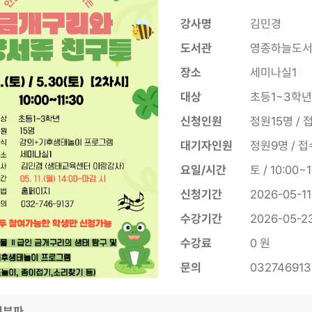
강사명
김민경
도서관
영종하늘도
장소
세미나실1
대상
초등1~3학년
신청인원
정원15명 / 
대기자인원
정원9명 / 접
요일/시간
토 / 10:00~1
신청기간
2026-05-11
수강기간
2026-05-23
수강료
0 원
문의
032746913
첨부파