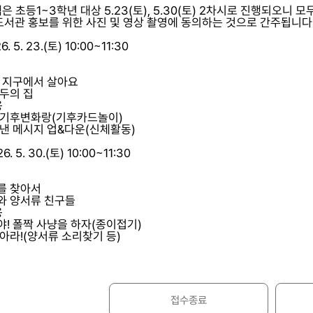
은 초등1~3학년 대상 5.23(토), 5.30(토) 2차시로 진행되오
 도서관 홍보를 위한 사진 및 영상 촬영에 동의하는 것으로 간주됩니다
. 5. 23.(토) 10:00~11:30
용
께 지구에서 살아요
모두의 집
용
 기후변화랑(기후카드놀이)
보낸 메시지 업&다운(신체활동)
. 5. 30.(토) 10:00~11:30
용
를 찾아서
와 양서류 친구들
용
야! 폴짝 사냥을 하자(종이접기)
찾아라!(양서류 소리찾기 등)
접수종료