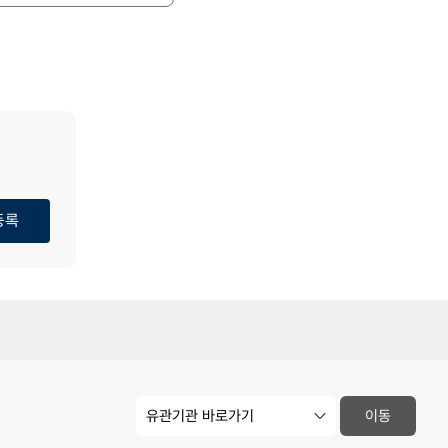
등록
유
이동
관
기